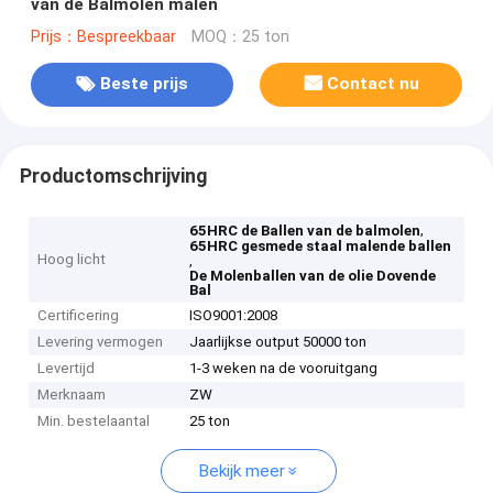
van de Balmolen malen
Prijs：Bespreekbaar
MOQ：25 ton
Beste prijs
Contact nu
Productomschrijving
,
65HRC de Ballen van de balmolen
65HRC gesmede staal malende ballen
Hoog licht
,
De Molenballen van de olie Dovende
Bal
Certificering
ISO9001:2008
Levering vermogen
Jaarlijkse output 50000 ton
Levertijd
1-3 weken na de vooruitgang
Merknaam
ZW
Min. bestelaantal
25 ton
Bekijk meer