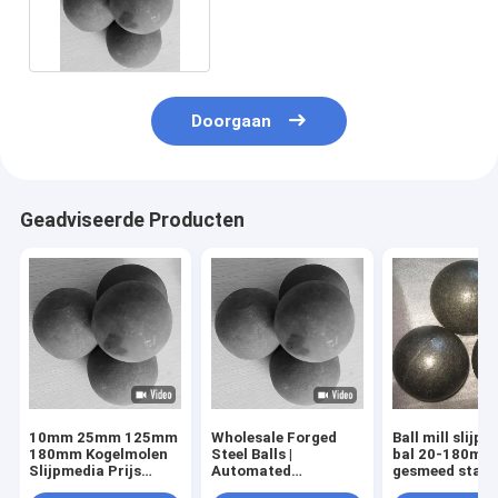
van de Balmolen malen
Doorgaan
Geadviseerde Producten
10mm 25mm 125mm
Wholesale Forged
Ball mill slijp
180mm Kogelmolen
Steel Balls |
bal 20-180mm
Slijpmedia Prijs
Automated
gesmeed stale
Gesmeed staal
Production | ISO
Voor de mijnb