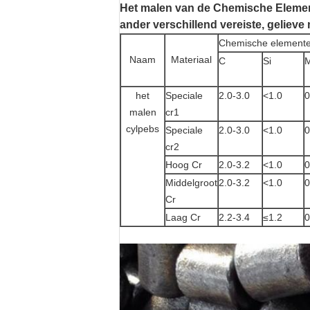
Het malen van de Chemische Element
ander verschillend vereiste, gelieve
Chemische element
Naam
Materiaal
C
Si
het
Speciale
2.0-3.0
<1.0
0
malen
cr1
cylpebs
Speciale
2.0-3.0
<1.0
0
cr2
Hoog Cr
2.0-3.2
<1.0
0
Middelgroot
2.0-3.2
<1.0
0
Cr
Laag Cr
2.2-3.4
≤1.2
0