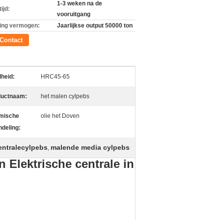
1-3 weken na de
ijd:
vooruitgang
ing vermogen:
Jaarlijkse output 50000 ton
Contact
heid:
HRC45-65
ductnaam:
het malen cylpebs
mische
olie het Doven
deling:
entralecylpebs
malende media cylpebs
,
 Elektrische centrale in