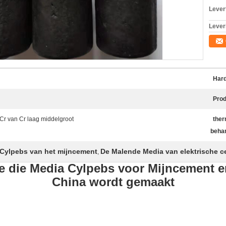
Levert
Lever
Hard
Pro
Cr van Cr laag middelgroot
ther
behan
Cylpebs van het mijncement
De Malende Media van elektrische c
,
 die Media Cylpebs voor Mijncement en
China wordt gemaakt