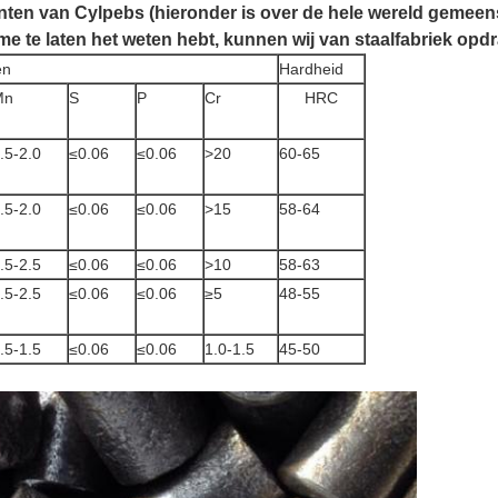
en van Cylpebs (hieronder is over de hele wereld gemeensc
 me te laten het weten hebt, kunnen wij van staalfabriek opd
en
Hardheid
Mn
S
P
Cr
HRC
.5-2.0
≤0.06
≤0.06
>20
60-65
.5-2.0
≤0.06
≤0.06
>15
58-64
.5-2.5
≤0.06
≤0.06
>10
58-63
.5-2.5
≤0.06
≤0.06
≥5
48-55
.5-1.5
≤0.06
≤0.06
1.0-1.5
45-50