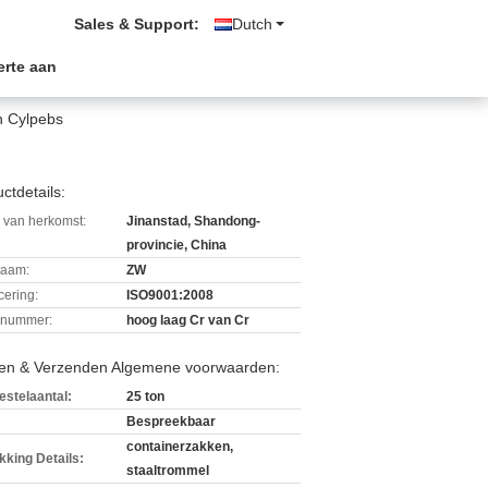
Sales & Support:
Dutch
erte aan
n Cylpebs
ctdetails:
 van herkomst:
Jinanstad, Shandong-
provincie, China
aam:
ZW
icering:
ISO9001:2008
lnummer:
hoog laag Cr van Cr
len & Verzenden Algemene voorwaarden:
estelaantal:
25 ton
Bespreekbaar
containerzakken,
kking Details:
staaltrommel