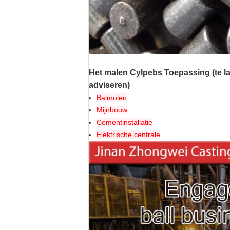
Het malen Cylpebs Toepassing (te l
adviseren)
Balmolen
Mijnbouw
Cementinstallatie
Elektrische centrale