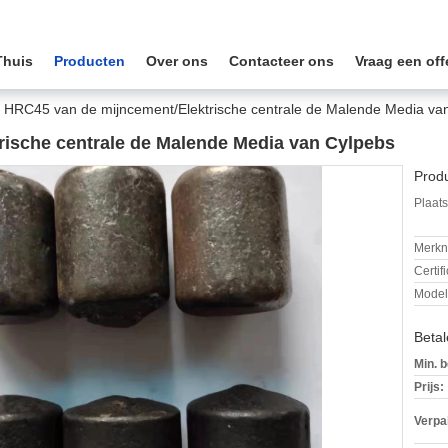
Thuis
Producten
Over ons
Contacteer ons
Vraag een off
HRC45 van de mijncement/Elektrische centrale de Malende Media va
ische centrale de Malende Media van Cylpebs
Produ
Plaats
Merkn
Certif
Mode
Beta
Min. b
Prijs:
Verpa