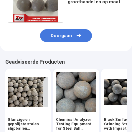
groothandel en op maat
gemaakte slijpbalen voor
de mijnbouw
Doorgaan
Geadviseerde Producten
Glanzige en
Chemical Analyzer
Black Surface
gepolijste stalen
Testing Equipment
Grinding Steel 
slijpballen
for Steel Ball
with Impact