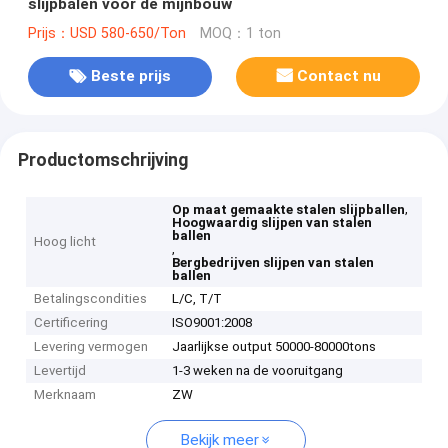
slijpbalen voor de mijnbouw
Prijs：USD 580-650/Ton
MOQ：1 ton
Beste prijs
Contact nu
Productomschrijving
,
Op maat gemaakte stalen slijpballen
Hoogwaardig slijpen van stalen
ballen
Hoog licht
,
Bergbedrijven slijpen van stalen
ballen
Betalingscondities
L/C, T/T
Certificering
ISO9001:2008
Levering vermogen
Jaarlijkse output 50000-80000tons
Levertijd
1-3 weken na de vooruitgang
Merknaam
ZW
Bekijk meer