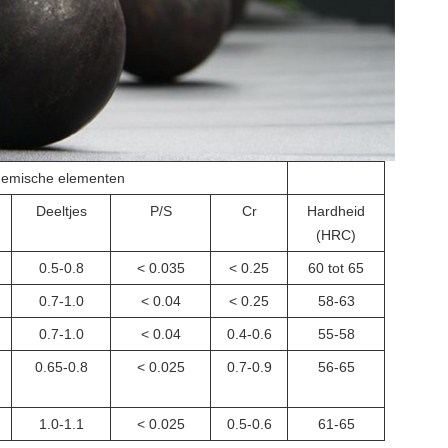
emische elementen
Deeltjes
P/S
Cr
Hardheid
(HRC)
0.5-0.8
< 0.035
< 0.25
60 tot 65
0.7-1.0
< 0.04
< 0.25
58-63
0.7-1.0
< 0.04
0.4-0.6
55-58
0.65-0.8
< 0.025
0.7-0.9
56-65
1.0-1.1
< 0.025
0.5-0.6
61-65