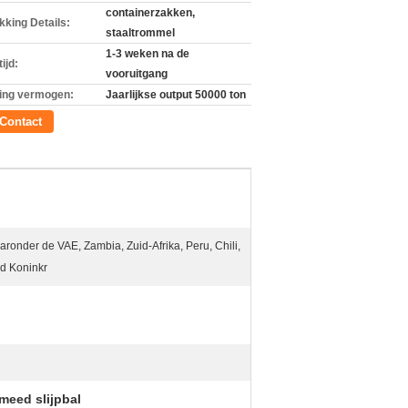
containerzakken,
kking Details:
staaltrommel
1-3 weken na de
ijd:
vooruitgang
ing vermogen:
Jaarlijkse output 50000 ton
Contact
ronder de VAE, Zambia, Zuid-Afrika, Peru, Chili,
gd Koninkr
eed slijpbal