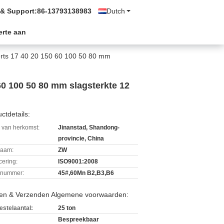
 & Support:
86-13793138983
Dutch
erte aan
erts 17 40 20 150 60 100 50 80 mm
0 100 50 80 mm slagsterkte 12
ctdetails:
 van herkomst:
Jinanstad, Shandong-
provincie, China
aam:
ZW
icering:
ISO9001:2008
lnummer:
45#,60Mn B2,B3,B6
len & Verzenden Algemene voorwaarden:
estelaantal:
25 ton
Bespreekbaar