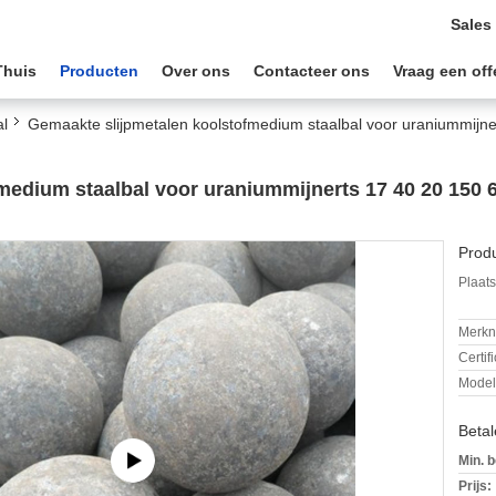
Sales
Thuis
Producten
Over ons
Contacteer ons
Vraag een off
l
Gemaakte slijpmetalen koolstofmedium staalbal voor uraniummijn
medium staalbal voor uraniummijnerts 17 40 20 150 6
Produ
Plaats
Merkn
Certif
Mode
Beta
Min. b
Prijs: