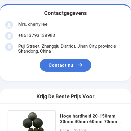
Contactgegevens
Mrs. cherry lee
+8613793138983
Puji Street, Zhangqiu District, Jinan City, provincie
Shandong, China
Contact nu
Krijg De Beste Prijs Voor
Hoge hardheid 20-150mm
30mm 40mm 60mm 70mm
80mm gietijzeren
Price： 25 tons