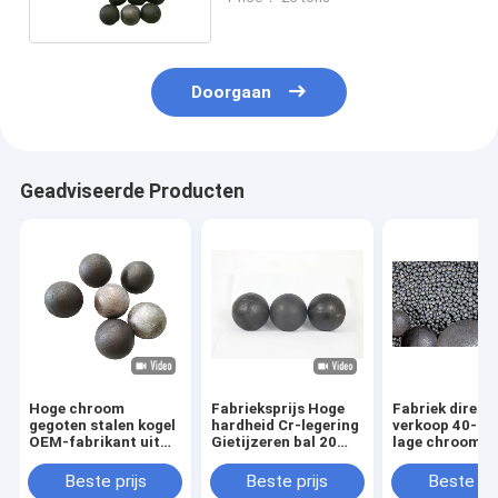
slijpmediabal voor
kogelmolen
Doorgaan
Geadviseerde Producten
Hoge chroom
Fabrieksprijs Hoge
Fabriek direct
gegoten stalen kogel
hardheid Cr-legering
verkoop 40-7
OEM-fabrikant uit
Gietijzeren bal 20
lage chroom
Vietnam 15-120 mm
mm 40 mm 60 mm 80
slijpballen
afmetingen voor
mm Hoge
gelegeerde
Beste prijs
Beste prijs
Beste pri
energie- en
chroomslijpmediaballen
gietijzeren sli