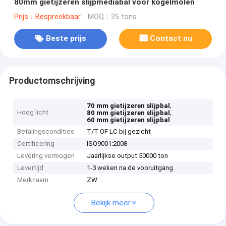
80mm gietijzeren slijpmediabal voor kogelmolen
Prijs：Bespreekbaar
MOQ：25 tons
Beste prijs
Contact nu
Productomschrijving
,
70 mm gietijzeren slijpbal
Hoog licht
,
80 mm gietijzeren slijpbal
60 mm gietijzeren slijpbal
Betalingscondities
T/T OF LC bij gezicht
Certificering
ISO9001:2008
Levering vermogen
Jaarlijkse output 50000 ton
Levertijd
1-3 weken na de vooruitgang
Merknaam
ZW
Bekijk meer