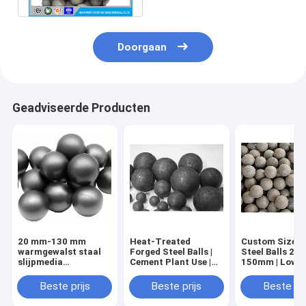
Doorgaan
Geadviseerde Producten
20 mm-130 mm
Heat-Treated
Custom Size F
warmgewalst staal
Forged Steel Balls |
Steel Balls 20-
slijpmedia
Cement Plant Use |
150mm | Low 
kogelstalen kogels
Export Ready
High Impact
voor
Toughness
Beste prijs
Beste prijs
Beste pri
mijnkogelmolencement