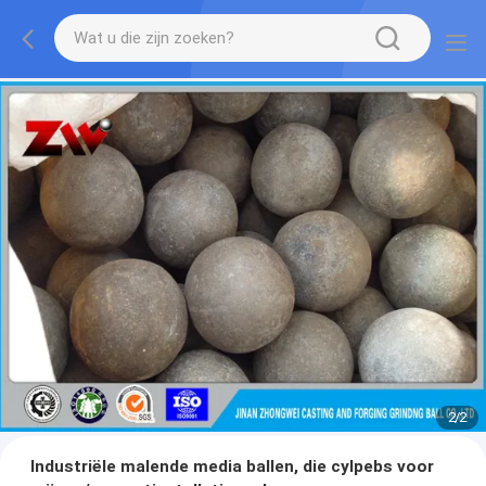
2
/
2
Industriële malende media ballen, die cylpebs voor