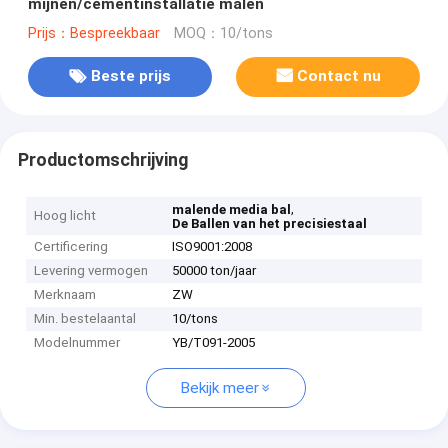
mijnen/cementinstallatie malen
Prijs：Bespreekbaar
MOQ：10/tons
Beste prijs
Contact nu
Productomschrijving
,
malende media bal
Hoog licht
De Ballen van het precisiestaal
Certificering
ISO9001:2008
Levering vermogen
50000 ton/jaar
Merknaam
ZW
Min. bestelaantal
10/tons
Modelnummer
YB/T091-2005
Bekijk meer