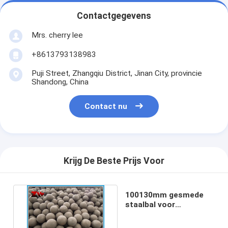
Contactgegevens
Mrs. cherry lee
+8613793138983
Puji Street, Zhangqiu District, Jinan City, provincie
Shandong, China
Contact nu
Krijg De Beste Prijs Voor
100130mm gesmede
staalbal voor
aluminium en
bauxietbedrijven