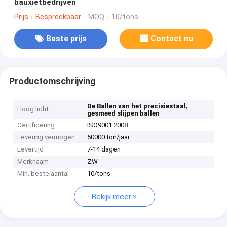
bauxietbedrijven
Prijs：Bespreekbaar
MOQ：10/tons
Beste prijs
Contact nu
Productomschrijving
,
De Ballen van het precisiestaal
Hoog licht
gesmeed slijpen ballen
Certificering
ISO9001:2008
Levering vermogen
50000 ton/jaar
Levertijd
7-14 dagen
Merknaam
ZW
Min. bestelaantal
10/tons
Bekijk meer