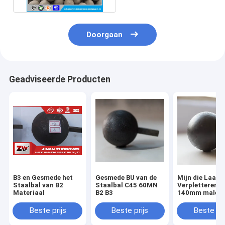
Doorgaan
Geadviseerde Producten
B3 en Gesmede het
Gesmede BU van de
Mijn die Laag 
Staalbal van B2
Staalbal C45 60MN
Verpletteren T
Materiaal
B2 B3
140mm malen
Gesmede Staal
Beste prijs
Beste prijs
Beste pri