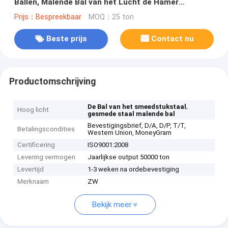
Ballen, Malende Bal van het Lucht de Hamer
Gesmede Staal
Prijs：Bespreekbaar
MOQ：25 ton
Beste prijs
Contact nu
Productomschrijving
,
De Bal van het smeedstukstaal
Hoog licht
gesmede staal malende bal
Bevestigingsbrief, D/A, D/P, T/T,
Betalingscondities
Western Union, MoneyGram
Certificering
ISO9001:2008
Levering vermogen
Jaarlijkse output 50000 ton
Levertijd
1-3 weken na ordebevestiging
Merknaam
ZW
Bekijk meer