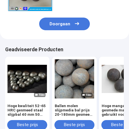
Hamer Gesmede Staal
Doorgaan
Geadviseerde Producten
Hoge kwaliteit 52-65
Ballen molen
Hoge mangaan
HRC gesmeed staal
slijpmedia bal prijs
gesmede maalb
slijpbal 40 mm 50
20-180mm gesmeed
gebruikt voor
mm ijzer gesmeed
stalen bal gebruikt
ertsmijnbouw 
slijpbal
voor de mijnbouw
kogelmolen
Beste prijs
Beste prijs
Beste pri
cement slijpen
Kosteneffectie