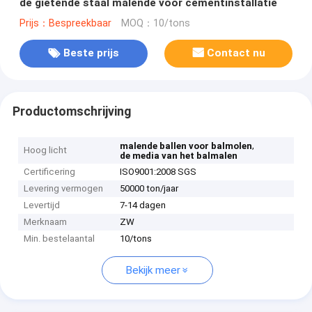
de gietende staal malende voor cementinstallatie
Prijs：Bespreekbaar
MOQ：10/tons
Beste prijs
Contact nu
Productomschrijving
,
malende ballen voor balmolen
Hoog licht
de media van het balmalen
Certificering
ISO9001:2008 SGS
Levering vermogen
50000 ton/jaar
Levertijd
7-14 dagen
Merknaam
ZW
Min. bestelaantal
10/tons
Bekijk meer