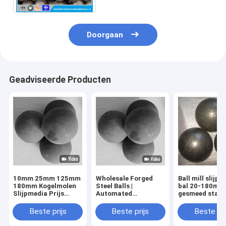
Doorgaan
Geadviseerde Producten
10mm 25mm 125mm
Wholesale Forged
Ball mill slijp
180mm Kogelmolen
Steel Balls |
bal 20-180mm
Slijpmedia Prijs
Automated
gesmeed stale
Gesmeed staal
Production | ISO
Voor de mijnb
Slijpbal voor mijn- en
Certified | Global
Slijp cement
Beste prijs
Beste prijs
Beste pri
cementcentrale
Delivery