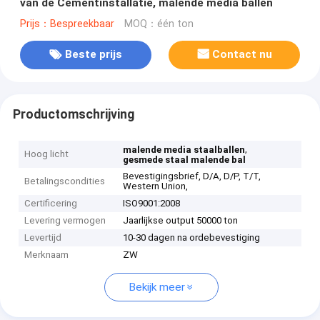
van de Cementinstallatie, malende media ballen
Prijs：Bespreekbaar
MOQ：één ton
Beste prijs
Contact nu
Productomschrijving
,
malende media staalballen
Hoog licht
gesmede staal malende bal
Bevestigingsbrief, D/A, D/P, T/T,
Betalingscondities
Western Union,
Certificering
ISO9001:2008
Levering vermogen
Jaarlijkse output 50000 ton
Levertijd
10-30 dagen na ordebevestiging
Merknaam
ZW
Bekijk meer