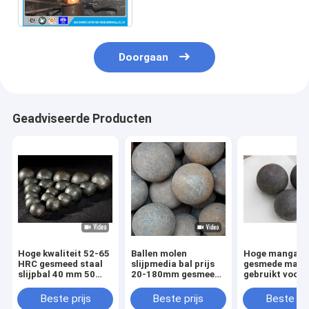
malende media ballen
Doorgaan
Geadviseerde Producten
Hoge kwaliteit 52-65
Ballen molen
Hoge mangaan
HRC gesmeed staal
slijpmedia bal prijs
gesmede maalb
slijpbal 40 mm 50
20-180mm gesmeed
gebruikt voor
mm ijzer gesmeed
stalen bal gebruikt
ertsmijnbouw 
slijpbal
voor de mijnbouw
kogelmolen
Beste prijs
Beste prijs
Beste pri
cement slijpen
Kosteneffectie