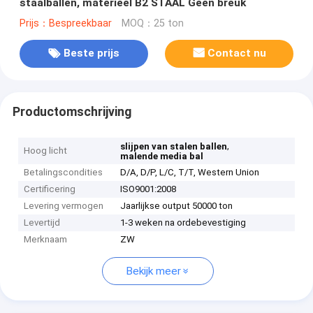
staalballen, materieel B2 STAAL Geen breuk
Prijs：Bespreekbaar
MOQ：25 ton
Beste prijs
Contact nu
Productomschrijving
,
slijpen van stalen ballen
Hoog licht
malende media bal
Betalingscondities
D/A, D/P, L/C, T/T, Western Union
Certificering
ISO9001:2008
Levering vermogen
Jaarlijkse output 50000 ton
Levertijd
1-3 weken na ordebevestiging
Merknaam
ZW
Bekijk meer