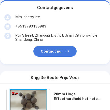
Contactgegevens
Mrs. cherry lee
+8613793138983
Puji Street, Zhangqiu District, Jinan City, provincie
Shandong, China
Contact nu
Krijg De Beste Prijs Voor
20mm Hoge
Effecthardheid het hete
rollen staalballen,
materieel B2 STAAL Geen