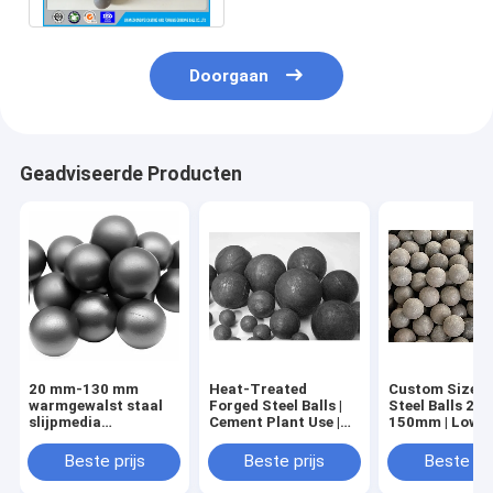
breuk
Doorgaan
Geadviseerde Producten
20 mm-130 mm
Heat-Treated
Custom Size F
warmgewalst staal
Forged Steel Balls |
Steel Balls 20-
slijpmedia
Cement Plant Use |
150mm | Low 
kogelstalen kogels
Export Ready
High Impact
voor
Toughness
Beste prijs
Beste prijs
Beste pri
mijnkogelmolencement