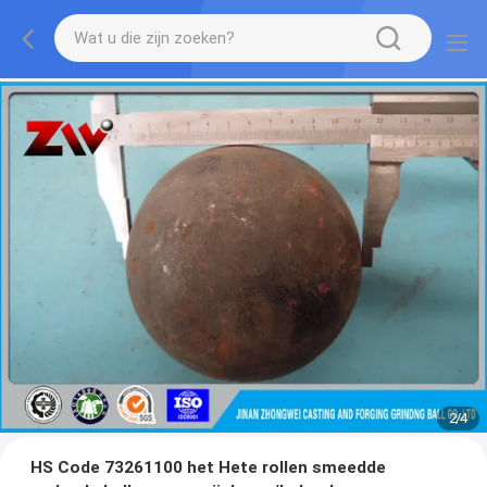
2
/
4
HS Code 73261100 het Hete rollen smeedde