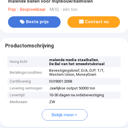
malende ballen voor mijnbouw/balmolen
Prijs：Bespreekbaar
MOQ：één ton
Beste prijs
Contact nu
Productomschrijving
,
malende media staalballen
Hoog licht
De Bal van het smeedstukstaal
Bevestigingsbrief, D/A, D/P, T/T,
Betalingscondities
Western Union, MoneyGram
Certificering
ISO9001:2008
Levering vermogen
Jaarlijkse output 50000 ton
Levertijd
10-30 dagen na ordebevestiging
Merknaam
ZW
Bekijk meer