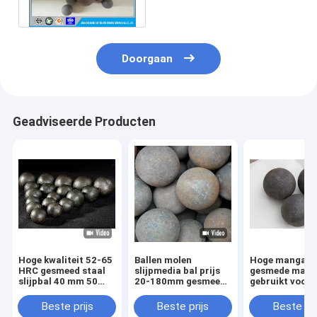
mijnbouw/balmolen
Doorgaan
Geadviseerde Producten
Hoge kwaliteit 52-65
Ballen molen
Hoge mangaan
HRC gesmeed staal
slijpmedia bal prijs
gesmede maalb
slijpbal 40 mm 50
20-180mm gesmeed
gebruikt voor
mm ijzer gesmeed
stalen bal gebruikt
ertsmijnbouw 
slijpbal
voor de mijnbouw
kogelmolen
Beste prijs
Beste prijs
Beste pri
cement slijpen
Kosteneffectie