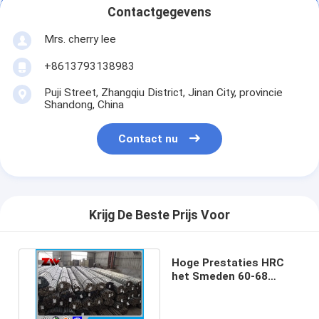
Contactgegevens
Mrs. cherry lee
+8613793138983
Puji Street, Zhangqiu District, Jinan City, provincie
Shandong, China
Contact nu
Krijg De Beste Prijs Voor
Hoge Prestaties HRC
het Smeden 60-68
Malende Staaf 2m7m
Lengte