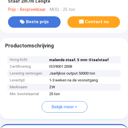
Staaf 2m7m Lengte
Prijs：Bespreekbaar
MOQ：25 ton
Beste prijs
Contact nu
Productomschrijving
Hoog licht
,
malende staaf
5 mm-Staalstaaf
Certificering
ISO9001:2008
Levering vermogen
Jaarlijkse output 50000 ton
Levertijd
1-3 weken na de vooruitgang
Merknaam
ZW
Min. bestelaantal
25 ton
Bekijk meer