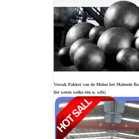
Verzak Pakket van de Molen het Malende Bal 
liet weten welke één u. wilt)