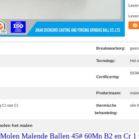
Levert
Lever
Breukwaarborg:
geen 
Tecnology:
Het 
ISO9
Certificering:
Productnaam:
male
g Cr van Cr
thermische
olie 
behandeling:
molen het malen
kt Molen Malende Ballen 45# 60Mn B2 en Cr 1 