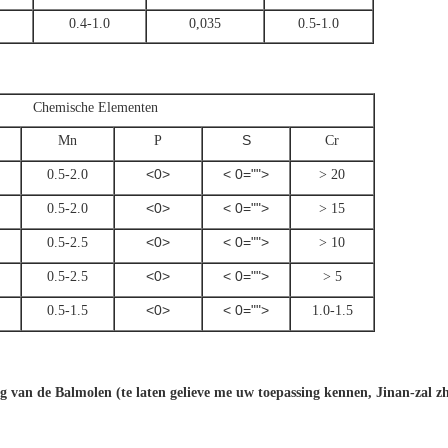
0.4-1.0
0,035
0.5-1.0
Chemische Elementen
S
Mn
P
Cr
<0>
< 0="">
0.5-2.0
> 20
<0>
< 0="">
0.5-2.0
> 15
<0>
< 0="">
0.5-2.5
> 10
<0>
< 0="">
0.5-2.5
> 5
<0>
< 0="">
0.5-1.5
1.0-1.5
 van de Balmolen (te laten gelieve me uw toepassing kennen, Jinan-zal zh