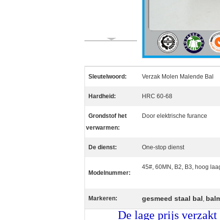
Sleutelwoord:
Verzak Molen Malende Bal
Hardheid:
HRC 60-68
Grondstof het
Door elektrische furance
verwarmen:
De dienst:
One-stop dienst
45#, 60MN, B2, B3, hoog laa
Modelnummer:
gesmeed staal bal
bal
Markeren:
,
De lage prijs verza