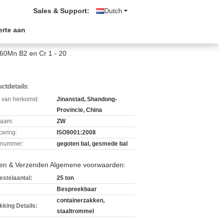
Sales & Support:
Dutch
erte aan
60Mn B2 en Cr 1 - 20
ctdetails:
 van herkomst:
Jinanstad, Shandong-
Provincie, China
aam:
ZW
icering:
ISO9001:2008
lnummer:
gegoten bal, gesmede bal
len & Verzenden Algemene voorwaarden:
estelaantal:
25 ton
Bespreekbaar
containerzakken,
kking Details:
staaltrommel