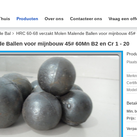
Thuis
Producten
Over ons
Contacteer ons
Vraag een off
e Bal
HRC 60-68 verzakt Molen Malende Ballen voor mijnbouw 45# 
e Ballen voor mijnbouw 45# 60Mn B2 en Cr 1 - 20
Produ
Plaats
Merkn
Certif
Mode
Beta
Min. b
Prijs:
Verpa