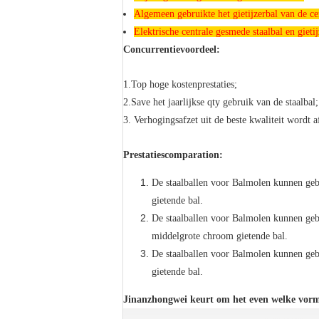
Algemeen gebruikte het gietijzerbal van de ce
Elektrische centrale gesmede staalbal en gietij
Concurrentievoordeel:
1.Top hoge kostenprestaties;
2.Save het jaarlijkse qty gebruik van de staalbal;
3. Verhogingsafzet uit de beste kwaliteit wordt a
Prestatiescomparation:
De staalballen voor Balmolen kunnen ge
gietende bal.
De staalballen voor Balmolen kunnen ge
middelgrote chroom gietende bal.
De staalballen voor Balmolen kunnen ge
gietende bal.
Jinanzhongwei keurt om het even welke vorm