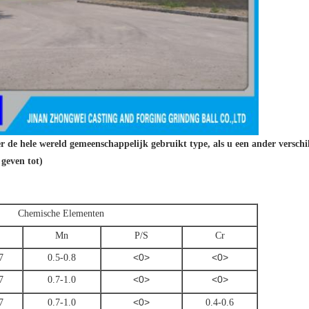
r de hele wereld gemeenschappelijk gebruikt type, als u een ander verschill
geven tot)
Chemische Elementen
Mn
P/S
Cr
<0>
<0>
7
0.5-0.8
<0>
<0>
7
0.7-1.0
<0>
7
0.7-1.0
0.4-0.6