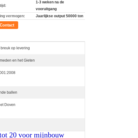
1-3 weken na de
ijd:
vooruitgang
ing vermogen:
Jaarlijkse output 50000 ton
Contact
breuk op levering
smeden en het Gieten
001:2008
nde ballen
het Doven
tot 20 voor mijnbouw