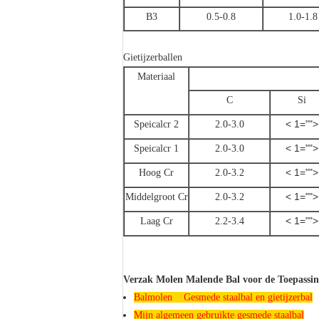
B3
0.5-0.8
1.0-1.8
Gietijzerballen
Materiaal
C
Si
< 1="">
Speicalcr 2
2.0-3.0
< 1="">
Speicalcr 1
2.0-3.0
< 1="">
Hoog Cr
2.0-3.2
< 1="">
Middelgroot Cr
2.0-3.2
< 1="">
Laag Cr
2.2-3.4
Verzak Molen Malende Bal voor de Toepassing
Balmolen Gesmede staalbal en gietijzerbal
Mijn algemeen gebruikte gesmede staalbal