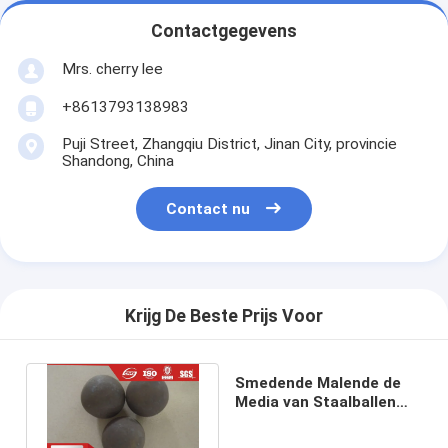
Contactgegevens
Mrs. cherry lee
+8613793138983
Puji Street, Zhangqiu District, Jinan City, provincie
Shandong, China
Contact nu
Krijg De Beste Prijs Voor
Smedende Malende de
Media van Staalballen
45# C45 Malende
Staalballen