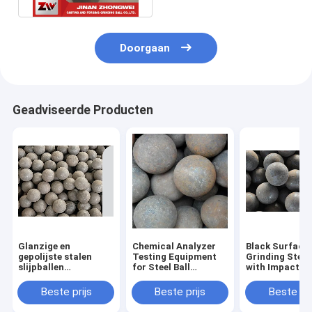
Doorgaan
Geadviseerde Producten
Glanzige en
Chemical Analyzer
Black Surface
gepolijste stalen
Testing Equipment
Grinding Steel 
slijpballen
for Steel Ball
with Impact
cementproductie
Grinding Production
Toughness of 
slijpmiddelen voor
Line Forging And
J/cm2 and Bre
Beste prijs
Beste prijs
Beste pri
verbeterde
Rolling
1%
slijpdoeltreffendheid