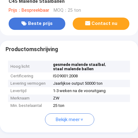
C45 Malende Staalballen
Prijs：Bespreekbaar
MOQ：25 ton
Beste prijs
Contact nu
Productomschrijving
,
gesmede malende staalbal
Hoog licht
staal malende ballen
Certificering
ISO9001:2008
Levering vermogen
Jaarlijkse output 50000 ton
Levertijd
1-3 weken na de vooruitgang
Merknaam
ZW
Min. bestelaantal
25 ton
Bekijk meer