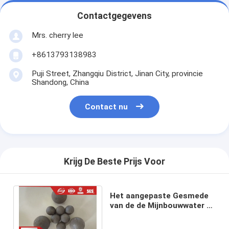
Contactgegevens
Mrs. cherry lee
+8613793138983
Puji Street, Zhangqiu District, Jinan City, provincie
Shandong, China
Contact nu
Krijg De Beste Prijs Voor
Het aangepaste Gesmede
van de de Mijnbouwwater of
Olie van de Staal Malende
Bal Doven