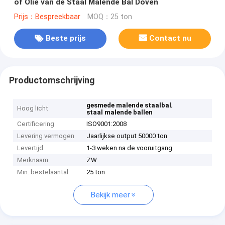
of Olie van de Staal Malende Bal Doven
Prijs：Bespreekbaar
MOQ：25 ton
Beste prijs
Contact nu
Productomschrijving
,
gesmede malende staalbal
Hoog licht
staal malende ballen
Certificering
ISO9001:2008
Levering vermogen
Jaarlijkse output 50000 ton
Levertijd
1-3 weken na de vooruitgang
Merknaam
ZW
Min. bestelaantal
25 ton
Bekijk meer