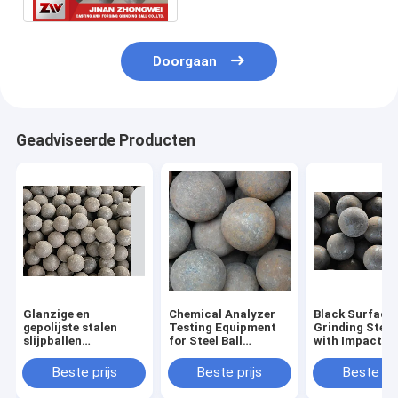
Doorgaan
Geadviseerde Producten
Glanzige en
Chemical Analyzer
Black Surface
gepolijste stalen
Testing Equipment
Grinding Steel 
slijpballen
for Steel Ball
with Impact
cementproductie
Grinding Production
Toughness of 
slijpmiddelen voor
Line Forging And
J/cm2 and Bre
Beste prijs
Beste prijs
Beste pri
verbeterde
Rolling
1%
slijpdoeltreffendheid