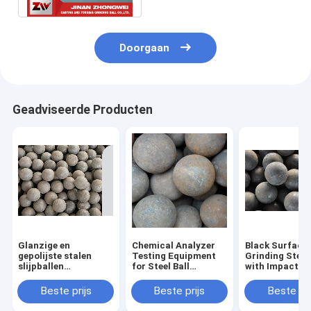
Doorgaan
Geadviseerde Producten
Glanzige en
Chemical Analyzer
Black Surface
gepolijste stalen
Testing Equipment
Grinding Steel 
slijpballen
for Steel Ball
with Impact
cementproductie
Grinding Production
Toughness of 
slijpmiddelen voor
Line Forging And
J/cm2 and Bre
Beste prijs
Beste prijs
Beste pri
verbeterde
Rolling
1%
slijpdoeltreffendheid