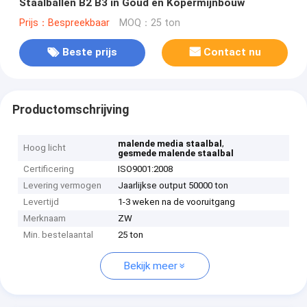
Staalballen B2 B3 in Goud en Kopermijnbouw
Prijs：Bespreekbaar
MOQ：25 ton
Beste prijs
Contact nu
Productomschrijving
,
malende media staalbal
Hoog licht
gesmede malende staalbal
Certificering
ISO9001:2008
Levering vermogen
Jaarlijkse output 50000 ton
Levertijd
1-3 weken na de vooruitgang
Merknaam
ZW
Min. bestelaantal
25 ton
Bekijk meer