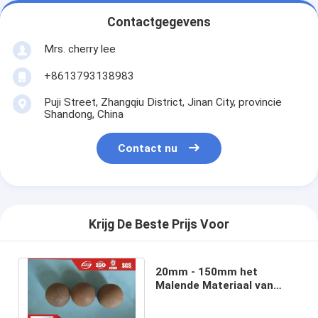
Contactgegevens
Mrs. cherry lee
+8613793138983
Puji Street, Zhangqiu District, Jinan City, provincie
Shandong, China
Contact nu
Krijg De Beste Prijs Voor
20mm - 150mm het
Malende Materiaal van
Staalballen B2 B3 in Goud
en Kopermijnbouw