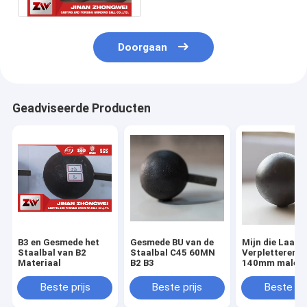
Doorgaan
Geadviseerde Producten
B3 en Gesmede het
Gesmede BU van de
Mijn die Laag 
Staalbal van B2
Staalbal C45 60MN
Verpletteren T
Materiaal
B2 B3
140mm malen
Gesmede Staal
Beste prijs
Beste prijs
Beste pri