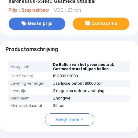
hardness60-65HRC Gesmede Staalbal
Prijs：Bespreekbaar
MOQ：25 ton
Beste prijs
Contact nu
Productomschrijving
,
De Ballen van het precisiestaal
Hoog licht
Gesmeed staal slijpen ballen
Certificering
ISO9001:2008
Levering vermogen
Jaarlijkse output 80000 ton
Levertijd
3 dagen na ordebevestiging
Merknaam
Zhongwei
Min. bestelaantal
25 ton
Bekijk meer