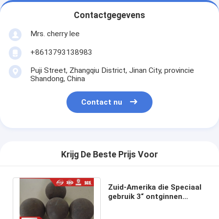
Contactgegevens
Mrs. cherry lee
+8613793138983
Puji Street, Zhangqiu District, Jinan City, provincie
Shandong, China
Contact nu
Krijg De Beste Prijs Voor
Zuid-Amerika die Speciaal
gebruik 3“ ontginnen
hardness60-65HRC
Gesmede Staalbal