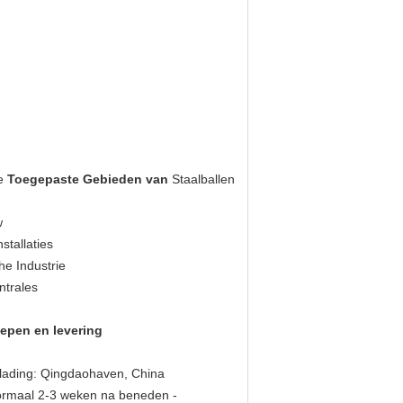
e
Toegepaste Gebieden van
Staalballen
w
stallaties
e Industrie
ntrales
hepen en levering
lading: Qingdaohaven, China
Normaal 2-3 weken na beneden -