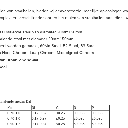
malen van staalballen, bieden wij geavanceerde, redelijke oplossingen 
mplex, en verschillende soorten het malen van staalballen aan, die st
staal malende staal van diamater 20mm150mm.
e malende staal met diamater 20mm150mm.
teel worden gemaakt, 60Mn Staal, B2 Staal, B3 Staal.
 van Hoog Chroom, Laag Chroom, Middelgroot Chroom
 van Jinan Zhongwei
nkool
 malende media Bal
Mn
Si
Cr
S
P
0.70-1.0
0.17-0.37
≤0.25
≤0.035
≤0.035
0.70-1.0
0.17-0.37
≤0.25
≤0.035
≤0.035
0.90-1.2
0.17-0.37
≤0.25
≤0.035
≤0.035