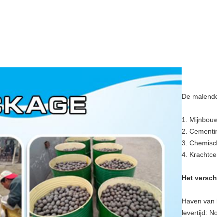
De malend
1. Mijnbou
2. Cementin
3. Chemisch
4. Krachtce
Het versc
Haven van 
levertijd: 