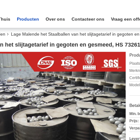
Thuis
Producten
Over ons
Contacteer ons
Vraag een off
len
Lage Malende het Staalballen van het slijtagetarief in gegoten
n het slijtagetarief in gegoten en gesmeed, HS 7326
Produ
Plaats
Merkn
Certif
Mode
Beta
Min. b
Prijs:
Verpa
Levert