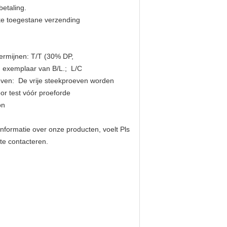
etaling.
ke toegestane verzending
termijnen: T/T (30% DP,
n exemplaar van B/L.; L/C
even: De vrije steekproeven worden
oor test vóór proeforde
on
nformatie over onze producten, voelt Pls
 te contacteren.