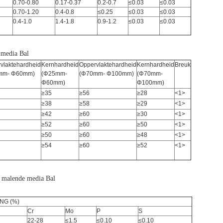
0.70-0.80
0.17-0.37
0.2-0.7
≤0.03
≤0.03
0.70-1.20
0.4-0.8
≤0.25
≤0.03
≤0.03
0.4-1.0
1.4-1.8
0.9-1.2
≤0.03
≤0.03
 media Bal
vlaktehardheid
Kernhardheid
Oppervlaktehardheid
Kernhardheid
Breuk
mm- Φ60mm)
(Φ25mm-
(Φ70mm- Φ100mm)
(Φ70mm-
Φ60mm)
Φ100mm)
≥35
≥56
≥28
<1>
≥38
≥58
≥29
<1>
≥42
≥60
≥30
<1>
≥52
≥60
≥50
<1>
≥50
≥60
≥48
<1>
≥54
≥60
≥52
<1>
r malende media Bal
NG (%)
Cr
Mo
P
S
22-28
≤1.5
≤0.10
≤0.10