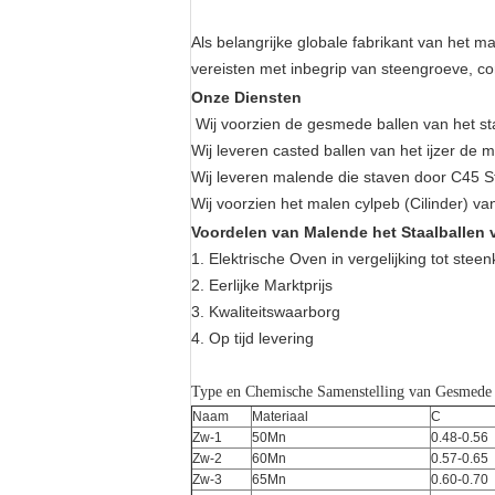
Als belangrijke globale fabrikant van het 
vereisten met inbegrip van steengroeve, co
Onze Diensten
Wij voorzien de gesmede ballen van het 
Wij leveren casted ballen van het ijzer d
Wij leveren malende die staven door C45 S
Wij voorzien het malen cylpeb (Cilinder)
Voordelen van Malende het Staalballen
1. Elektrische Oven in vergelijking tot stee
2. Eerlijke Marktprijs
3. Kwaliteitswaarborg
4. Op tijd levering
Type en Chemische Samenstelling van Gesmede
Naam
Materiaal
C
Zw-1
50Mn
0.48-0.56
Zw-2
60Mn
0.57-0.65
Zw-3
65Mn
0.60-0.70