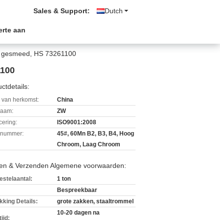
Sales & Support:
Dutch
erte aan
 en gesmeed, HS 73261100
1100
ctdetails:
 van herkomst:
China
aam:
ZW
icering:
ISO9001:2008
lnummer:
45#, 60Mn B2, B3, B4, Hoog
Chroom, Laag Chroom
len & Verzenden Algemene voorwaarden:
estelaantal:
1 ton
Bespreekbaar
kking Details:
grote zakken, staaltrommel
10-20 dagen na
ijd: