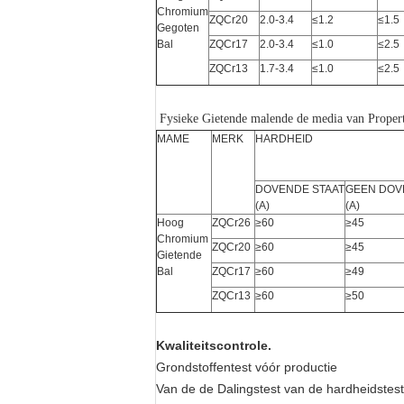
Chromium
ZQCr20
2.0-3.4
≤1.2
≤1.5
Gegoten
Bal
ZQCr17
2.0-3.4
≤1.0
≤2.5
ZQCr13
1.7-3.4
≤1.0
≤2.5
Fysieke Gietende malende de media van Proper
MAME
MERK
HARDHEID
DOVENDE STAAT
GEEN DOV
(A)
(A)
Hoog
ZQCr26
≥60
≥45
Chromium
ZQCr20
≥60
≥45
Gietende
Bal
ZQCr17
≥60
≥49
ZQCr13
≥60
≥50
Kwaliteitscontrole.
Grondstoffentest vóór productie
Van de de Dalingstest van de hardheidstest 