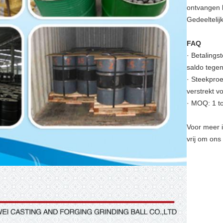
ontvangen b
Gedeeltelij
FAQ
· Betalings
saldo tege
· Steekpro
verstrekt v
· MOQ: 1 t
Voor meer i
vrij om ons