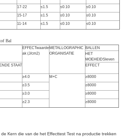
17-22
≤1.5
≤0.10
≤0.10
15-17
≤1.5
≤0.10
≤0.10
11-14
≤1.5
≤0.10
≤0.10
tof Bal
EFFECTwaarde
METALLOGRAPHIC
BALLEN
ak (J/cm2)
ORGANISATIE
HET
MOEHEIDSleven
ENDE STAAT
EFFECT
≥4.0
M+C
≥8000
≥3.5
≥8000
≥3.0
≥8000
≥2.3
≥8000
de Kern die van de het Effecttest Test na productie trekken