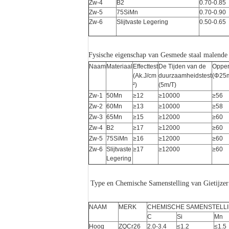
Zw-4
B2
0.70-0.85
Zw-5
75SiMn
0.70-0.90
Zw-6
Slijtvaste Legering
0.50-0.65
Fysische eigenschap van Gesmede staal malende
Naam
Materiaal
Effecttest
De Tijden van de
Opper
(Ak.J/cm
duurzaamheidstest
(Φ25
²)
(5m/T)
Zw-1
50Mn
≥12
≥10000
≥56
Zw-2
60Mn
≥13
≥10000
≥58
Zw-3
65Mn
≥15
≥12000
≥60
Zw-4
B2
≥17
≥12000
≥60
Zw-5
75SiMn
≥16
≥12000
≥60
Zw-6
Slijtvaste
≥17
≥12000
≥60
Legering
Type en Chemische Samenstelling van Gietijze
NAAM
MERK
CHEMISCHE SAMENSTELLI
C
Si
Mn
Hoog
ZQCr26
2.0-3.4
≤1.2
≤1.5