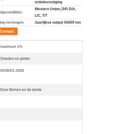
ordebevestiging
Western Union, D/P, D/A,
ingscondities:
L/C, T/T
ing vermogen:
Jaarlijkse output 50000 ton
Contact
maximum 1%
Smeden en gieten
ISO9001:2008
Door Binnen en de derde