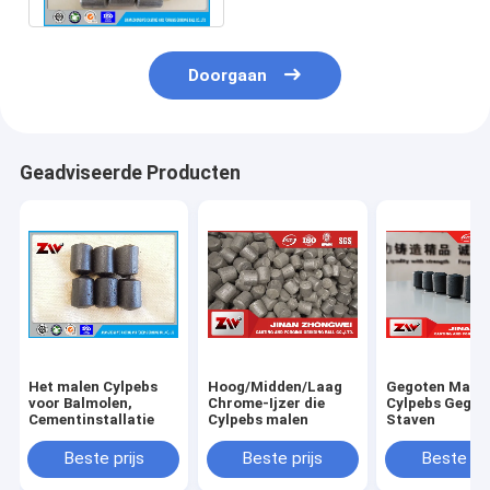
Doorgaan
Geadviseerde Producten
Het malen Cylpebs
Hoog/Midden/Laag
Gegoten Male
voor Balmolen,
Chrome-Ijzer die
Cylpebs Gegot
Cementinstallatie
Cylpebs malen
Staven
Beste prijs
Beste prijs
Beste pri