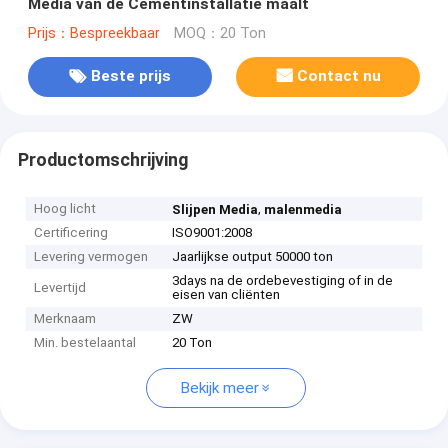
Media van de Cementinstallatie maalt
Prijs：Bespreekbaar
MOQ：20 Ton
Beste prijs
Contact nu
Productomschrijving
Hoog licht
,
Slijpen Media
malenmedia
Certificering
ISO9001:2008
Levering vermogen
Jaarlijkse output 50000 ton
3days na de ordebevestiging of in de
Levertijd
eisen van cliënten
Merknaam
ZW
Min. bestelaantal
20 Ton
Bekijk meer