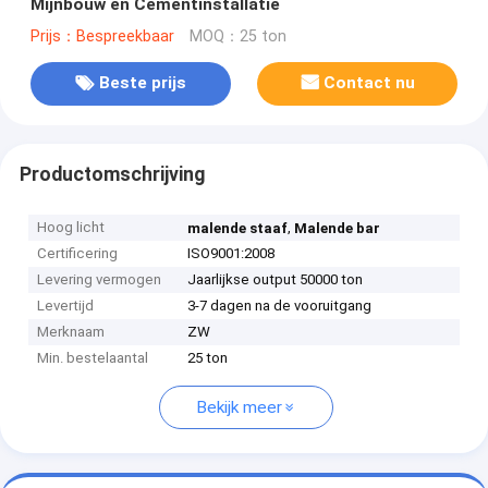
Mijnbouw en Cementinstallatie
Prijs：Bespreekbaar
MOQ：25 ton
Beste prijs
Contact nu
Productomschrijving
Hoog licht
,
malende staaf
Malende bar
Certificering
ISO9001:2008
Levering vermogen
Jaarlijkse output 50000 ton
Levertijd
3-7 dagen na de vooruitgang
Merknaam
ZW
Min. bestelaantal
25 ton
Bekijk meer