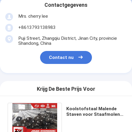
Contactgegevens
Mrs. cherry lee
+8613793138983
Puji Street, Zhangqiu District, Jinan City, provincie
Shandong, China
Contact nu
Krijg De Beste Prijs Voor
Koolstofstaal Malende
Staven voor Staafmolen
in Mijnbouw en
Cementinstallatie